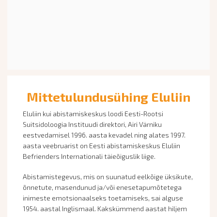
Mittetulundusühing Eluliin
Eluliin kui abistamiskeskus loodi Eesti-Rootsi
Suitsidoloogia Instituudi direktori, Airi Värniku
eestvedamisel 1996. aasta kevadel ning alates 1997.
aasta veebruarist on Eesti abistamiskeskus Eluliin
Befrienders Internationali täieõiguslik liige.
Abistamistegevus, mis on suunatud eelkõige üksikute,
õnnetute, masendunud ja/või enesetapumõtetega
inimeste emotsionaalseks toetamiseks, sai alguse
1954. aastal Inglismaal. Kakskümmend aastat hiljem