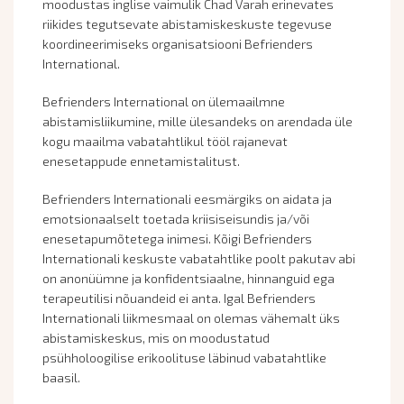
moodustas inglise vaimulik Chad Varah erinevates
riikides tegutsevate abistamiskeskuste tegevuse
koordineerimiseks organisatsiooni Befrienders
International.
Befrienders International on ülemaailmne
abistamisliikumine, mille ülesandeks on arendada üle
kogu maailma vabatahtlikul tööl rajanevat
enesetappude ennetamistalitust.
Befrienders Internationali eesmärgiks on aidata ja
emotsionaalselt toetada kriisiseisundis ja/või
enesetapumõtetega inimesi. Kõigi Befrienders
Internationali keskuste vabatahtlike poolt pakutav abi
on anonüümne ja konfidentsiaalne, hinnanguid ega
terapeutilisi nõuandeid ei anta. Igal Befrienders
Internationali liikmesmaal on olemas vähemalt üks
abistamiskeskus, mis on moodustatud
psühholoogilise erikoolituse läbinud vabatahtlike
baasil.