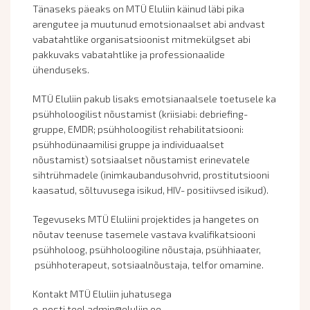
Tänaseks päeaks on MTÜ Eluliin käinud läbi pika
arengutee ja muutunud emotsionaalset abi andvast
vabatahtlike organisatsioonist mitmekülgset abi
pakkuvaks vabatahtlike ja professionaalide
ühenduseks.
MTÜ Eluliin pakub lisaks emotsianaalsele toetusele ka
psühholoogilist nõustamist (kriisiabi: debriefing-
gruppe, EMDR; psühholoogilist rehabilitatsiooni:
psühhodünaamilisi gruppe ja individuaalset
nõustamist) sotsiaalset nõustamist erinevatele
sihtrühmadele (inimkaubandusohvrid, prostitutsiooni
kaasatud, sõltuvusega isikud, HIV- positiivsed isikud).
Tegevuseks MTÜ Eluliini projektides ja hangetes on
nõutav teenuse tasemele vastava kvalifikatsiooni
psühholoog, psühholoogiline nõustaja, psühhiaater,
psühhoterapeut, sotsiaalnõustaja, telfor omamine.
Kontakt MTÜ Eluliin juhatusega
e-posti teel admin@eluliin.ee