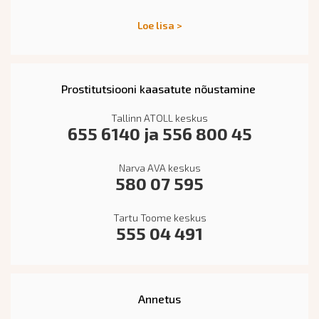
Loe lisa >
Prostitutsiooni kaasatute nõustamine
Tallinn ATOLL keskus
655 6140 ja 556 800 45
Narva AVA keskus
580 07 595
Tartu Toome keskus
555 04 491
Annetus