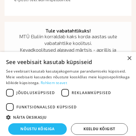
Tule vabatahtlikuks!
MTÜ Eluliin korraldab kaks korda aastas uute
vabatahtlike koolitusi.
Kevadkoolitused algavad märtsis - aprillis ja
×
sügiskoolitused oktoobris-novembris.
See veebisait kasutab küpsiseid
Oma soovist osaleda vabatahtlike tegevuses või tulla
koolitusele
See veebisait kasutab kasutajakogemuse parandamiseks küpsiseid.
võib märku anda aasta läbi saates oma soovi e-posti
Meie veebisaiti kasutades nõustute kooskõlas meie küpsisepoliitikaga
kõikide küpsistega.
aadressil
Rohkem teavet
vabatahtlik@eluliin.ee
JÕUDLUSKÜPSISED
REKLAAMKÜPSISED
Kontakt
Annetused ja toetused
Privaatsuspoliitika
FUNKTSIONAALSED KÜPSISED
NÄITA ÜKSIKASJU
Copyright © 2025. All rights reserved
NÕUSTU KÕIGIGA
KEELDU KÕIGIST