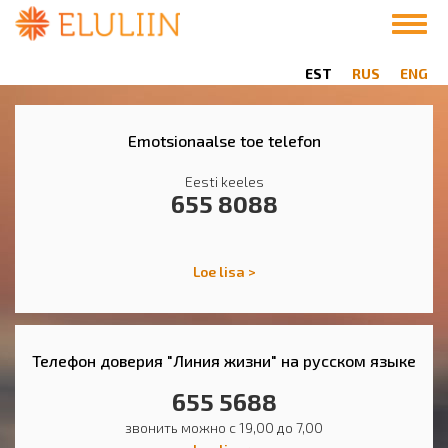
Liigu
Toggl
edasi
navig
põhisisu
EST
RUS
ENG
juurde
Emotsionaalse toe telefon
Eesti keeles
655 8088
Loe lisa >
Телефон доверия "Линия жизни" на русском языке
655 5688
звонить можно с 19,00 до 7,00