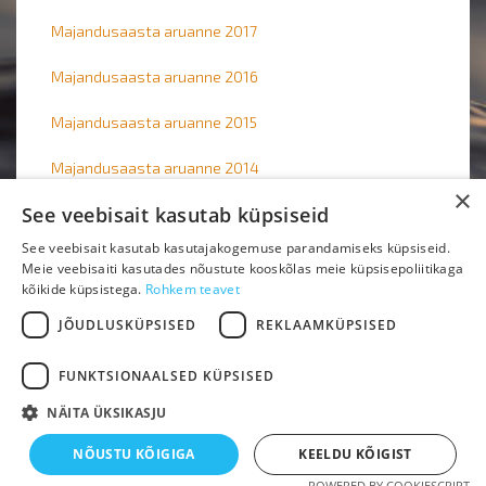
Majandusaasta aruanne 2017
Majandusaasta aruanne 2016
Majandusaasta aruanne 2015
Majandusaasta aruanne 2014
×
See veebisait kasutab küpsiseid
Majandusaasta aruanne 2013
See veebisait kasutab kasutajakogemuse parandamiseks küpsiseid.
Meie veebisaiti kasutades nõustute kooskõlas meie küpsisepoliitikaga
kõikide küpsistega.
Rohkem teavet
JÕUDLUSKÜPSISED
REKLAAMKÜPSISED
Kontakt
Annetused ja toetused
Privaatsuspoliitika
FUNKTSIONAALSED KÜPSISED
NÄITA ÜKSIKASJU
Copyright © 2025. All rights reserved
NÕUSTU KÕIGIGA
KEELDU KÕIGIST
POWERED BY COOKIESCRIPT